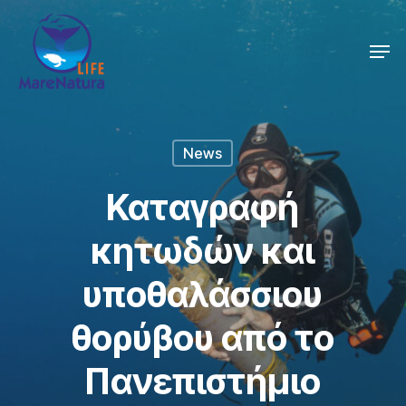
Skip
Men
to
Close
main
Menu
content
News
Καταγραφή
κητωδών και
υποθαλάσσιου
θορύβου από το
Πανεπιστήμιο