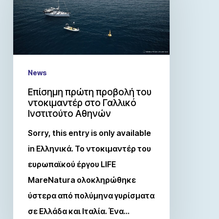
News
Επίσημη πρώτη προβολή του
ντοκιμαντέρ στο Γαλλικό
Ινστιτούτο Αθηνών
Sorry, this entry is only available
in Ελληνικά. Το ντοκιμαντέρ του
ευρωπαϊκού έργου LIFE
MareNatura ολοκληρώθηκε
ύστερα από πολύμηνα γυρίσματα
σε Ελλάδα και Ιταλία. Ένα…