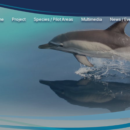
me
Project
Species / Pilot Areas
Multimedia
News / Ev