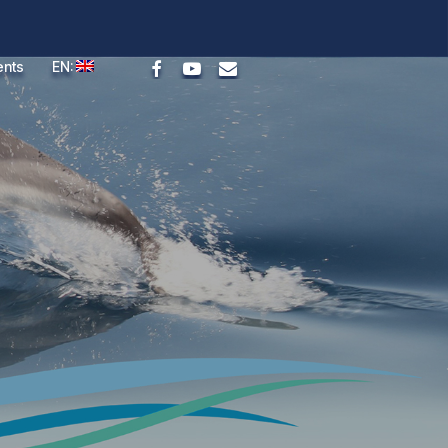
facebook
youtube
email
ents
EN: