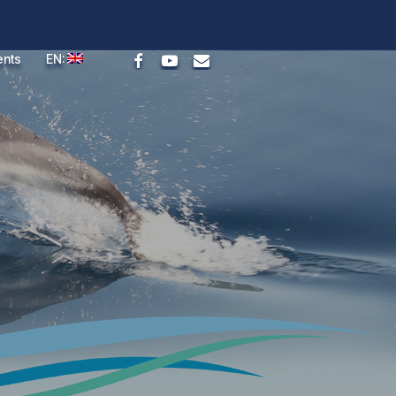
facebook
youtube
email
ents
EN: