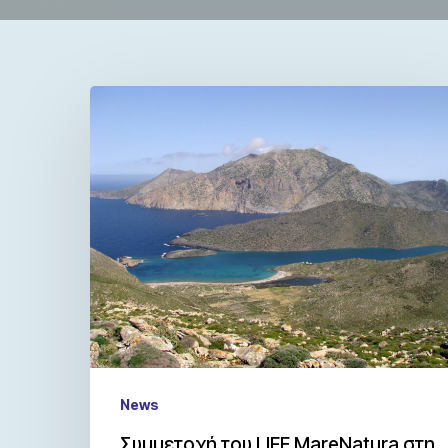
News
Συμμετοχή του LIFE MareNatura στη