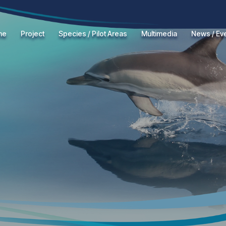
me
Project
Species / Pilot Areas
Multimedia
News / Ev