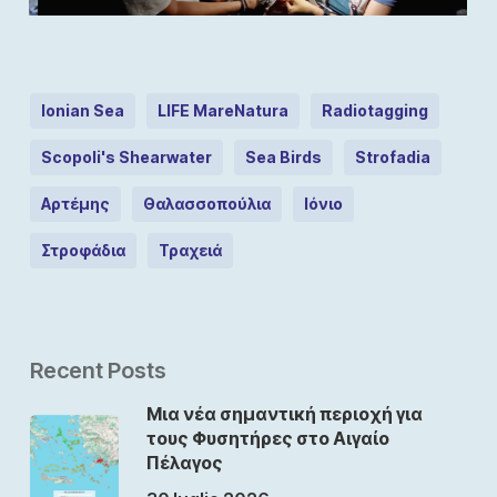
Ionian Sea
LIFE MareNatura
Radiotagging
Scopoli's Shearwater
Sea Birds
Strofadia
Αρτέμης
Θαλασσοπούλια
Ιόνιο
Στροφάδια
Τραχειά
Recent Posts
Μια νέα σημαντική περιοχή για
τους Φυσητήρες στο Αιγαίο
Πέλαγος