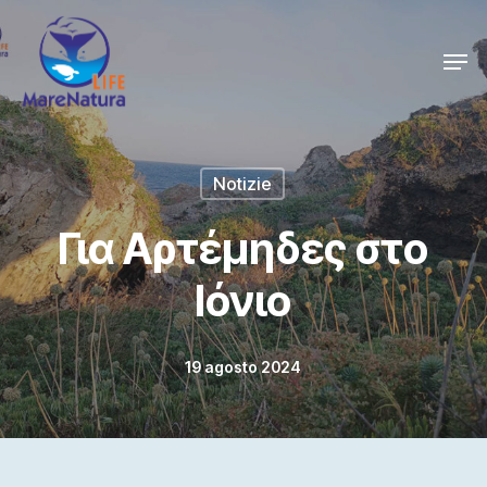
Skip
Men
to
Close
main
Menu
content
Notizie
Για Αρτέμηδες στο
Ιόνιο
19 agosto 2024