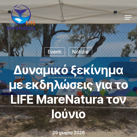
Skip
Men
to
Close
main
Menu
content
Eventi
Notizie
Δυναμικό ξεκίνημα
με εκδηλώσεις για το
LIFE MareNatura τον
Ιούνιο
29 giugno 2026