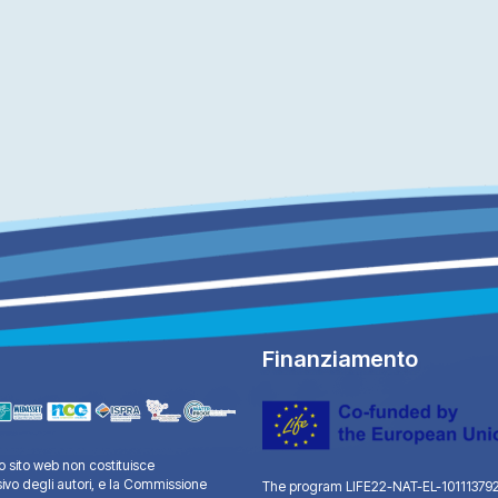
Finanziamento
 sito web non costituisce
sivo degli autori, e la Commissione
The program LIFE22-NAT-EL-101113792 “