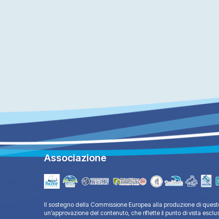
Associazione
Il sostegno della Commissione Europea alla produzione di questo
un’approvazione del contenuto, che riflette il punto di vista esclu