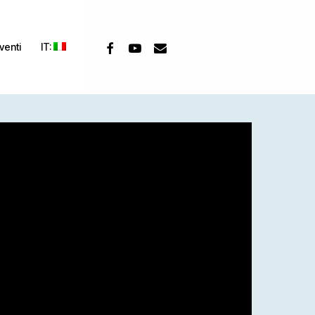
facebook
youtube
email
venti
IT: