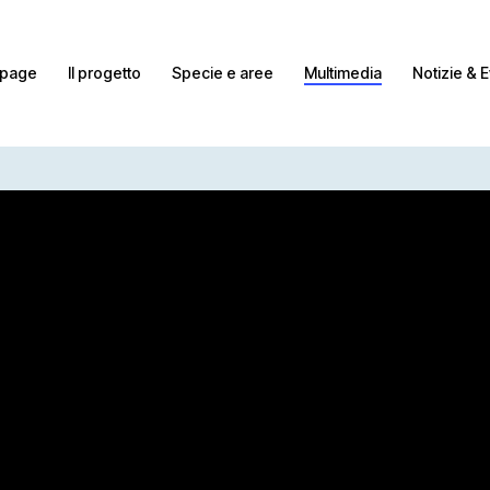
page
Il progetto
Specie e aree
Multimedia
Notizie & E