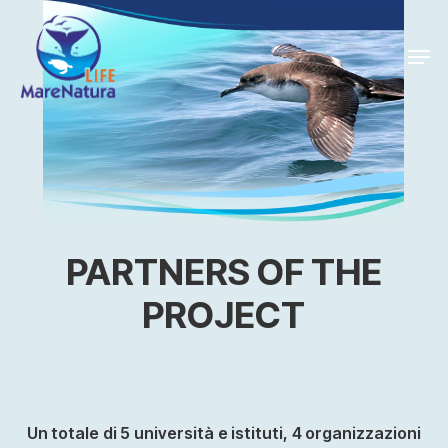
Skip
Men
to
Close
main
Menu
content
PARTNERS OF THE
PROJECT
Un totale di 5 università e istituti, 4 organizzazioni