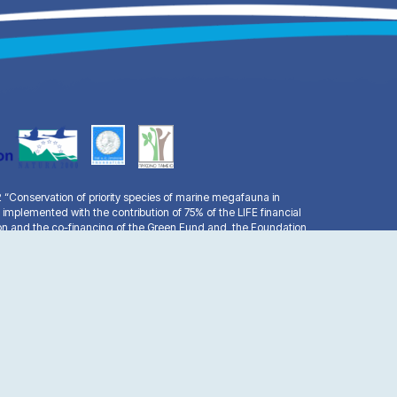
Conservation of priority species of marine megafauna in
 implemented with the contribution of 75% of the LIFE financial
n and the co-financing of the Green Fund and the Foundation
facebook
youtube
email