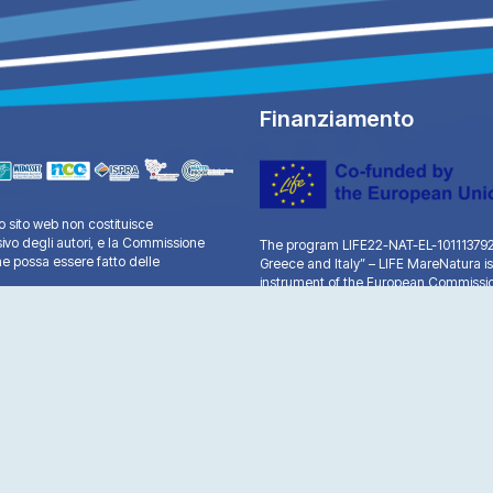
Finanziamento
 sito web non costituisce
sivo degli autori, e la Commissione
The program LIFE22-NAT-EL-101113792 “
e possa essere fatto delle
Greece and Italy” – LIFE MareNatura is
instrument of the European Commissio
A.G. Leventis.