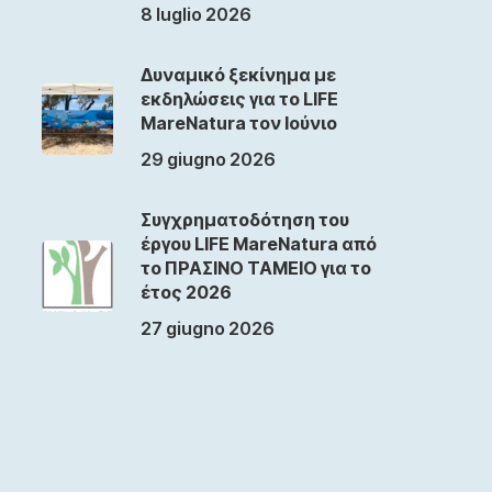
8 luglio 2026
Δυναμικό ξεκίνημα με
εκδηλώσεις για το LIFE
MareNatura τον Ιούνιο
29 giugno 2026
Συγχρηματοδότηση του
έργου LIFE MareNatura από
το ΠΡΑΣΙΝΟ ΤΑΜΕΙΟ για το
έτος 2026
27 giugno 2026