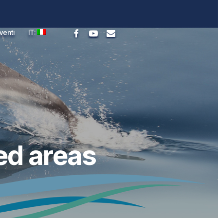
facebook
youtube
email
venti
IT:
ed areas