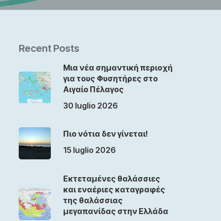
Recent Posts
Μια νέα σημαντική περιοχή
για τους Φυσητήρες στο
Αιγαίο Πέλαγος
30 luglio 2026
Πιο νότια δεν γίνεται!
15 luglio 2026
Εκτεταμένες θαλάσσιες
και εναέριες καταγραφές
της θαλάσσιας
μεγαπανίδας στην Ελλάδα