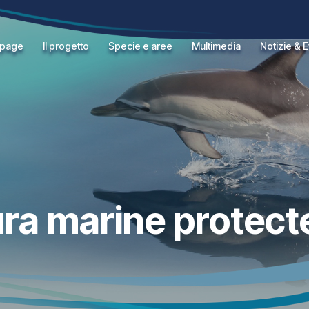
page
Il progetto
Specie e aree
Multimedia
Notizie & E
ra marine protect