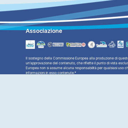
Associazione
Il sostegno della Commissione Europea alla produzione di questo
un’approvazione del contenuto, che riflette il punto di vista esclu
Europea non si assume alcuna responsabilità per qualsiasi uso ch
informazioni in esso contenute.*
Copyright © 2025 - All Rights Reserved®
Life Mare Natura - Website by:
Ax-Easy