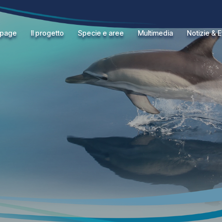
page
Il progetto
Specie e aree
Multimedia
Notizie & E