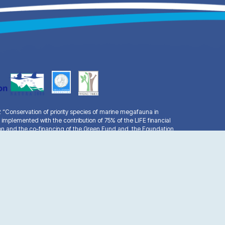
Conservation of priority species of marine megafauna in
 implemented with the contribution of 75% of the LIFE financial
n and the co-financing of the Green Fund and the Foundation
facebook
youtube
email