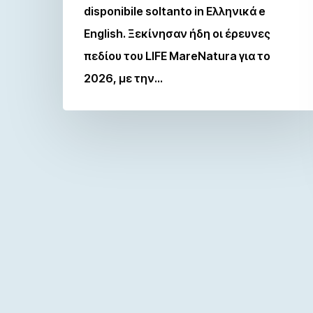
disponibile soltanto in Ελληνικά e
English. Ξεκίνησαν ήδη οι έρευνες
πεδίου του LIFE MareNatura για το
2026, με την…