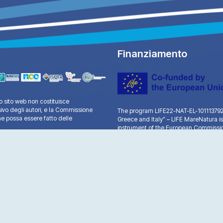
Finanziamento
 sito web non costituisce
sivo degli autori, e la Commissione
The program LIFE22-NAT-EL-101113792 “
e possa essere fatto delle
Greece and Italy” – LIFE MareNatura is
instrument of the European Commissio
A.G. Leventis.