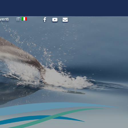
facebook
youtube
email
venti
IT: