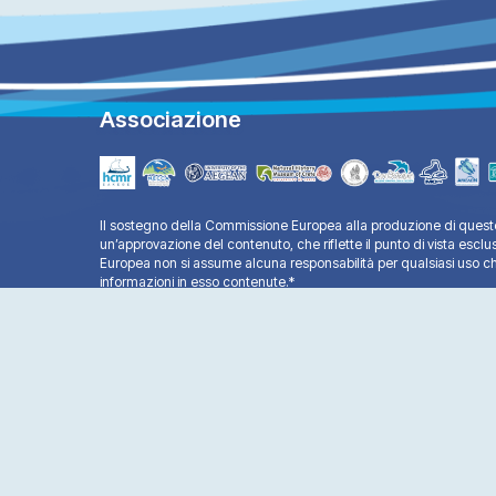
Associazione
Il sostegno della Commissione Europea alla produzione di questo
un’approvazione del contenuto, che riflette il punto di vista esclu
Europea non si assume alcuna responsabilità per qualsiasi uso ch
informazioni in esso contenute.*
Copyright © 2025 - All Rights Reserved®
Life Mare Natura - Website by:
Ax-Easy