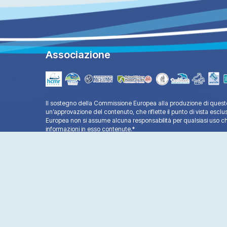
Associazione
Il sostegno della Commissione Europea alla produzione di questo
un’approvazione del contenuto, che riflette il punto di vista esclu
Europea non si assume alcuna responsabilità per qualsiasi uso ch
informazioni in esso contenute.*
Copyright © 2025 - All Rights Reserved®
Life Mare Natura - Website by:
Ax-Easy