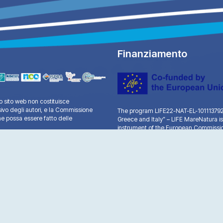
Finanziamento
 sito web non costituisce
sivo degli autori, e la Commissione
The program LIFE22-NAT-EL-101113792 “
e possa essere fatto delle
Greece and Italy” – LIFE MareNatura is
instrument of the European Commissio
A.G. Leventis.