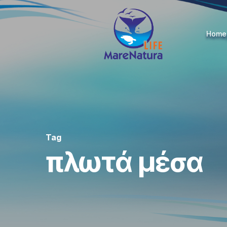
Skip
to
Home
main
content
Tag
πλωτά μέσα