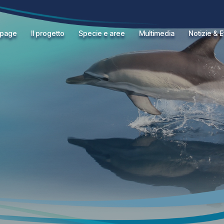
page
Il progetto
Specie e aree
Multimedia
Notizie & E