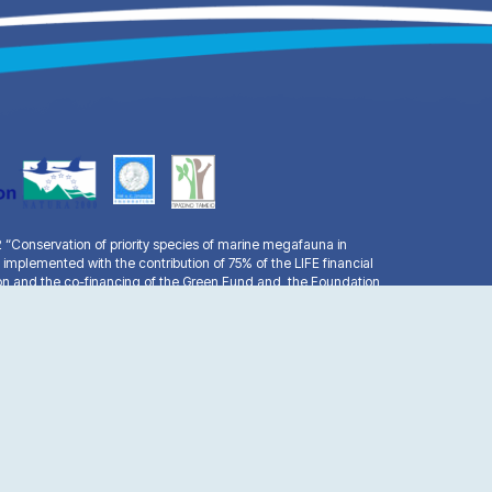
Conservation of priority species of marine megafauna in
 implemented with the contribution of 75% of the LIFE financial
n and the co-financing of the Green Fund and the Foundation
facebook
youtube
email