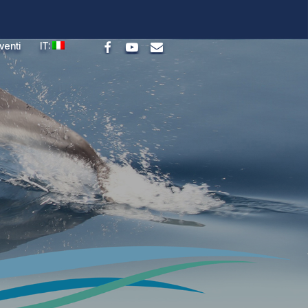
facebook
youtube
email
venti
IT: