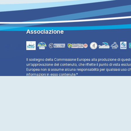
Associazione
Il sostegno della Commissione Europea alla produzione di questo
un’approvazione del contenuto, che riflette il punto di vista esclu
Europea non si assume alcuna responsabilità per qualsiasi uso ch
informazioni in esso contenute.*
Copyright © 2025 - All Rights Reserved®
Life Mare Natura - Website by:
Ax-Easy