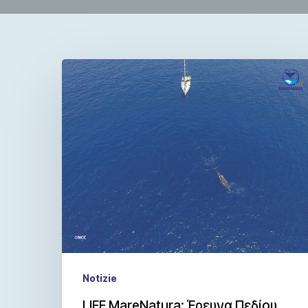
Notizie
LIFE MareNatura: Έρευνα Πεδίου