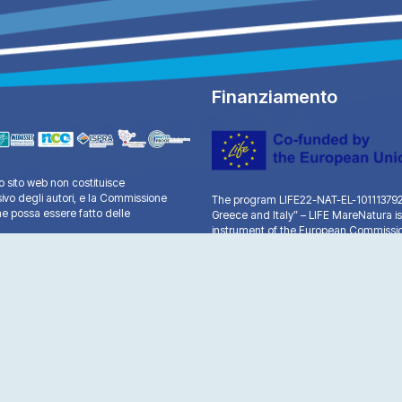
Finanziamento
 sito web non costituisce
sivo degli autori, e la Commissione
The program LIFE22-NAT-EL-101113792 “
e possa essere fatto delle
Greece and Italy” – LIFE MareNatura is
instrument of the European Commissio
A.G. Leventis.