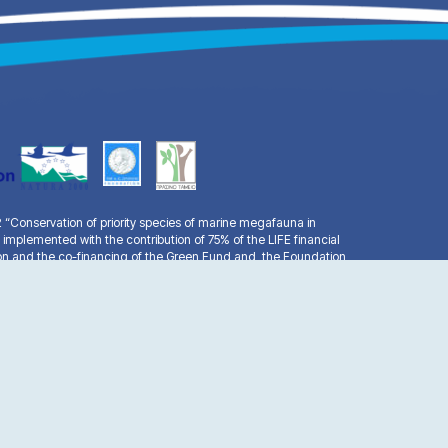
Conservation of priority species of marine megafauna in
 implemented with the contribution of 75% of the LIFE financial
n and the co-financing of the Green Fund and the Foundation
facebook
youtube
email