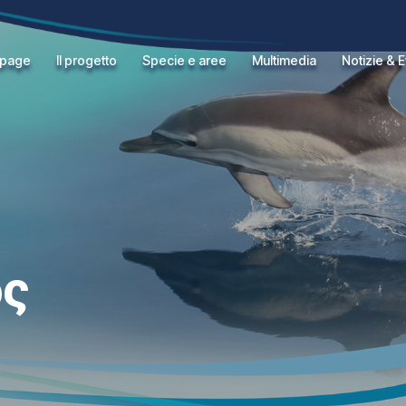
page
Il progetto
Specie e aree
Multimedia
Notizie & E
ός