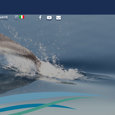
facebook
youtube
email
venti
IT: