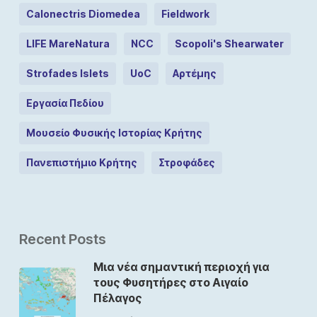
Calonectris Diomedea
Fieldwork
LIFE MareNatura
NCC
Scopoli's Shearwater
Strofades Islets
UoC
Αρτέμης
Εργασία Πεδίου
Μουσείο Φυσικής Ιστορίας Κρήτης
Πανεπιστήμιο Κρήτης
Στροφάδες
Recent Posts
Μια νέα σημαντική περιοχή για
τους Φυσητήρες στο Αιγαίο
Πέλαγος